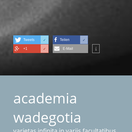
Tweets
Teilen
✓
✓
+1
E-Mail
✓
academia
wadegotia
varietas infinita in variis facultatibus