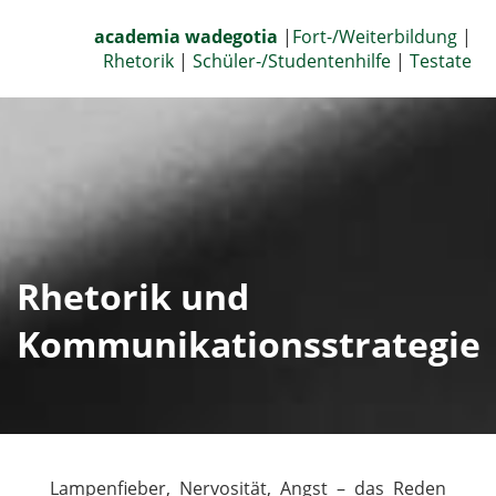
academia wadegotia
|
Fort-/Weiterbildung
|
Rhetorik
|
Schüler-/Studentenhilfe
|
Testate
Rhetorik und
Kommunikationsstrategie
Lampenfieber, Nervosität, Angst – das Reden